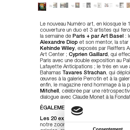
Le nouveau
Numéro
art, en kiosque le 
couverture un duo et 3 artistes qui fe
la semaine de
Paris + par Art Basel
: 
Alexandre Diop
et son mentor, la star
Kehinde Wiley
, exposés par Reiffers Ar
Art Center ;
Cyprien Gaillard
, qui eff
Paris avec une double exposition au Pal
Lafayette Anticipations ; le très en vue 
Bahamas
Tavares Strachan
, qui dépl
œuvres à la galerie Perrotin et à la gal
enfin, le magazine rend hommage à la p
Mitchell
, célébrée par une rétrospectiv
dialogue avec Claude Monet à la Fondat
ÉGALEMENT AU SOMMAIRE DE CE
Les 20 expositions à voir pendant Pa
notre zoom sur la programmation de la 
Consentement