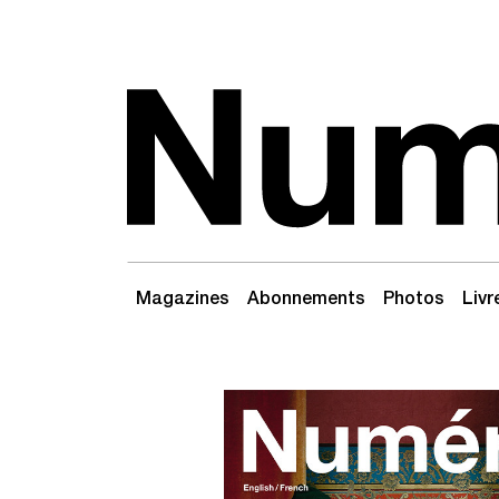
Passer au contenu
Navigation principale
Magazines
Abonnements
Photos
Livr