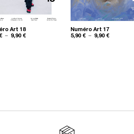
éro
Art 18
Numéro
Art 17
9,90 €
Plage de prix : 5,90 € à 9,90 €
Plage de pr
€
–
9,90
€
5,90
€
–
9,90
€