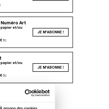
c
 Numéro Art
papier et/ou
JE M'ABONNE !
6€
ttc
t
papier et/ou
JE M'ABONNE !
9€
ttc
À propos des cookies