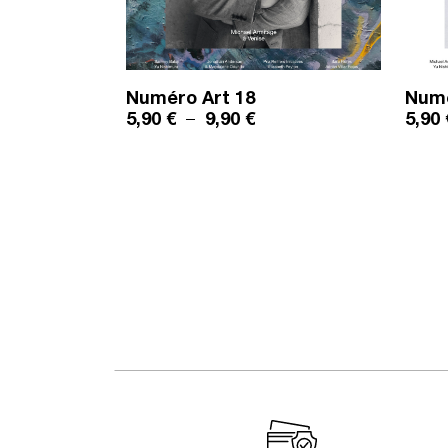
Numéro
Art 18
Num
Plage de prix : 5,90 € à 
5,90
€
–
9,90
€
5,90