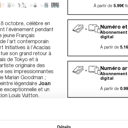
À partir de
5.99€
tt
18 octobre, célèbre en
Numéro et
ront l’évènement pendant
Abonnement 
le jeune Français
digital
 de l’art contemporain
t Initiatives à l’Acacias
À partir de
5.1
ectue son grand retour à
ais de Tokyo et à
artiste originaire des
Numéro ar
oie ses impressionnantes
Abonnement 
erie Marian Goodman ;
digital
eintre légendaire
Joan
À partir de
0.9
e exceptionnelle et un
ion Louis Vuitton.
NUMÉRO
ART :
ris +
par Art Basel,
foire entre jeunes
Détails