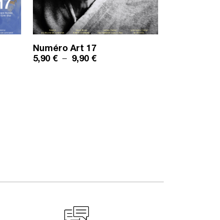
Numéro
Art 17
ix : 5,90 € à 9,90 €
Plage de prix : 5,90 € à 9,90 €
5,90
€
–
9,90
€