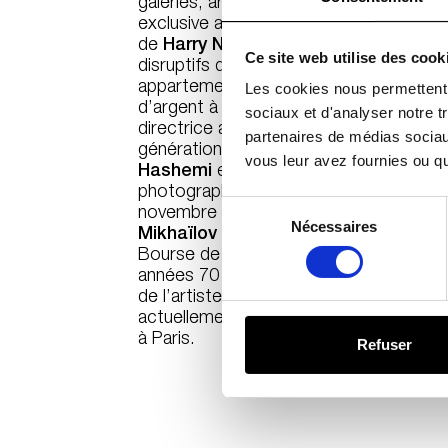
galeries, art talks et installation place
exclusive avec le très discret
Christop
de
Harry Nuriev
(le designer, l’un des pl
Ce site web utilise des cook
disruptifs de sa génération, nous ouvre
appartement parisien), un entretien en
Les cookies nous permettent d
d’argent à la 59e Biennale de Venise, e
sociaux et d'analyser notre t
directrice artistique de la Biennale, un f
partenaires de médias sociaux
génération de l’art contemporain avec l
vous leur avez fournies ou qu'
Hashemi
et le Français
Nadjib Ben Ali
photographe J
ean-Vincent Simonet
q
Sélection
novembre à Paris Photo, le grand phot
du
Nécessaires
Mikhaïlov
à la Maison Européenne de la
consentement
Bourse de commerce, le New York gay
années 70 et 80 avec
Larry Stanton
, 
de l’artiste
P. Staff
, dont le travail hyp
actuellement visible à la Biennale de Ven
à Paris.
Refuser