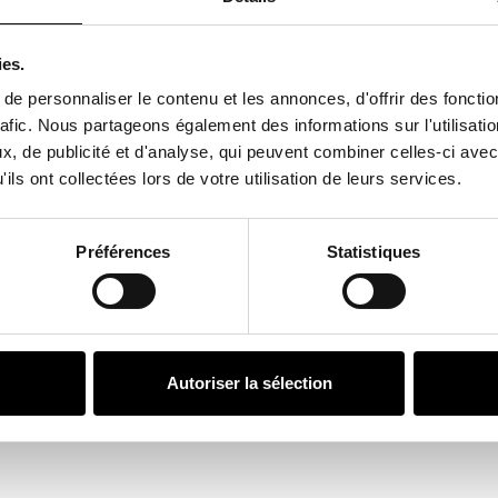
 Vendôme, une interview
her Wool
, notre portrait
us brillants et des plus
ies.
 les portes de son nouvel
tre
Ali Cherri
, Lion
e personnaliser le contenu et les annonces, d'offrir des fonctio
t
Cecilia Alemani
,
rafic. Nous partageons également des informations sur l'utilisati
ocus sur la jeune
, de publicité et d'analyse, qui peuvent combiner celles-ci avec
’Iranienne
Tirdad
ils ont collectées lors de votre utilisation de leurs services.
, la nouvelle série du jeune
ui sera présentée en
ographe ukrainien
Boris
Préférences
Statistiques
 Photographie et à la
 et underground des
et une création originale
ersensoriel est
ise et à la galerie Sultana
Autoriser la sélection