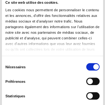
Ce site web utilise des cookies.
Les cookies nous permettent de personnaliser le contenu
et les annonces, d'offrir des fonctionnalités relatives aux
médias sociaux et d'analyser notre trafic. Nous
partageons également des informations sur l'utilisation de
Plage de prix : 5,
5,90
€
–
9,90
€
notre site avec nos partenaires de médias sociaux, de
publicité et d'analyse, qui peuvent combiner celles-ci
avec d'autres informations que vous leur avez fournies
Numéro
ou qu'ils ont collectées lors de votre utilisation de leurs
HOMME
51
services.
Heros
Sélection
du
Nécessaires
consentement
Préférences
Statistiques
Plage de prix : 4,
4,90
€
–
8,90
€