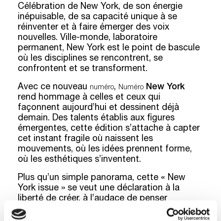
Célébration de New York, de son énergie
inépuisable, de sa capacité unique à se
réinventer et à faire émerger des voix
nouvelles. Ville-monde, laboratoire
permanent, New York est le point de bascule
où les disciplines se rencontrent, se
confrontent et se transforment.
Avec ce nouveau
,
New York
numéro
Numéro
rend hommage à celles et ceux qui
façonnent aujourd’hui et dessinent déjà
demain. Des talents établis aux figures
émergentes, cette édition s’attache à capter
cet instant fragile où naissent les
mouvements, où les idées prennent forme,
où les esthétiques s’inventent.
Plus qu’un simple panorama, cette « New
York issue » se veut une déclaration à la
liberté de créer, à l’audace de penser
autrement, à la force de celles et ceux qui
osent déplacer les lignes. C’est une ode à la