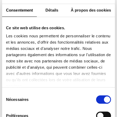
bravoure artistique, à l’indépendance des
Consentement
Détails
À propos des cookies
regards, à cette créativité indocile qui fait
battre le cœur de la ville.
Dans un monde en constante mutation,
Ce site web utilise des cookies.
New York choisit de regarder là où
Numéro
Les cookies nous permettent de personnaliser le contenu
tout commence. Dans les marges, dans les
frictions, dans les élans nouveaux. Là où une
et les annonces, d'offrir des fonctionnalités relatives aux
génération redéfinit les contours de l’art, de
médias sociaux et d'analyser notre trafic. Nous
la mode et de la culture.
partageons également des informations sur l'utilisation de
notre site avec nos partenaires de médias sociaux, de
Ce
est notre tribune : à la vitalité sans
numéro
publicité et d'analyse, qui peuvent combiner celles-ci
compromis de New York, à ses talents les
plus singuliers, et à cette énergie collective
avec d'autres informations que vous leur avez fournies
qui continue, saison après saison, de
ou qu'ils ont collectées lors de votre utilisation de leurs
réenchanter le réel.
services.
Sélection
Numéro
New York 2
du
Nécessaires
consentement
25,00
€
HT
Préférences