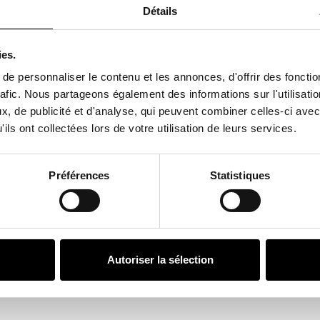
ure majeure de l’Art
Détails
cennies d’une œuvre
imentale, allant du
ture et la céramique.
ies.
e personnaliser le contenu et les annonces, d'offrir des fonctio
n Voisin
et
Julien De
olaire qui s’imposent
rafic. Nous partageons également des informations sur l'utilisati
t. Sans oublier un
, de publicité et d'analyse, qui peuvent combiner celles-ci avec
afitte, à l’affiche du film
ils ont collectées lors de votre utilisation de leurs services.
 comédie mordante
aquelle il campe un
Préférences
Statistiques
es
Mélissa De Araujo,
Sciacovelli et Yulia
mentation continuent de
numero-Art/529-numero-
Autoriser la sélection