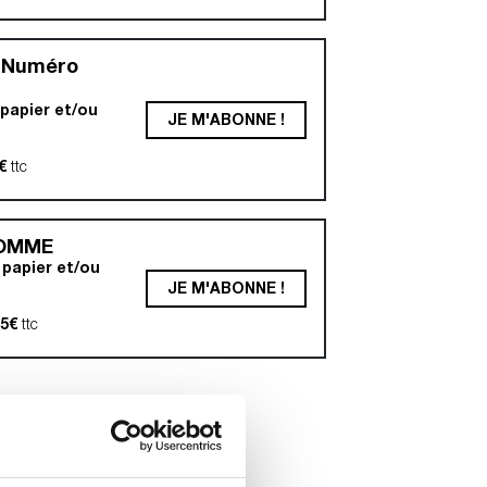
 Numéro
apier et/ou
JE M'ABONNE !
€
ttc
OMME
papier et/ou
JE M'ABONNE !
25€
ttc