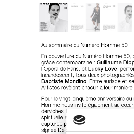
Au sommaire du
Numéro Homme
50
En couverture du
Numéro Homme
50, d
grâce contemporaine :
Guillaume Dio
l’Opéra de Paris, et
Lucky Love
, perfo
incandescent, tous deux photographié
Baptiste Mondino
. Entre audace et se
Artistes révèlent chacun à leur manièr
Pour le vingt-cinquième anniversaire d
Homme
nous invite également au cœu
derviches tourneurs de Konya, en Turqu
spirituelle et visuelle du rapport entre c
capturée par le photographe Pieter H
signée Delphine Roche. Le magazine c