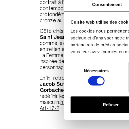
portrait à l’Américain Sterling Ruby, fig
Consentement
contemporain, qui revient sur deux dé
profondément pluridisciplinaire et expér
bronze au textile en passant par la pein
Ce site web utilise des cook
Les cookies nous permettent d
Côté cinéma, les interviews de
Benjami
Saint Jean
, deux acteurs à l’énergie s
sociaux et d'analyser notre t
comme les futures stars du septième Ar
partenaires de médias sociaux
entretien exclusif avec l’acteur Laurent L
vous leur avez fournies ou qu'
La Femme la plus riche du monde, une
inspirée de l’affaire Bettencourt dans l
Sélection
personnage extravagant.
du
Nécessaires
consentement
Enfin, retrouvez les séries mode signé
Jacob Sutton, Thomas Hauser, Laura 
Gorbachenko
, où élégance et expéri
redéfinir les contours du
masculin.
https://shop.numero.com/fr/
Refuser
Art-17-2