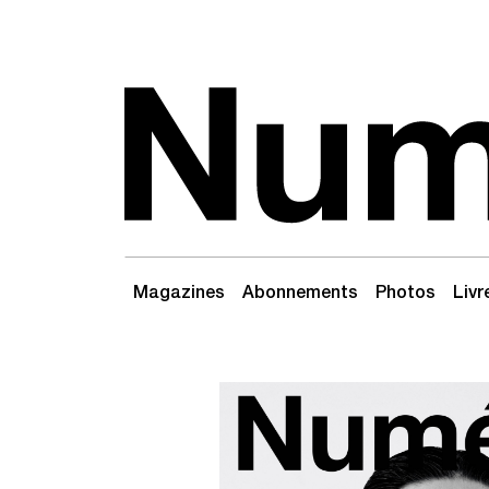
Passer au contenu
Navigation principale
Magazines
Abonnements
Photos
Livr