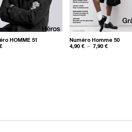
éro HOMME
51
Numéro Homme
50
8,90 €
Plage de pr
€
4,90
€
–
7,90
€