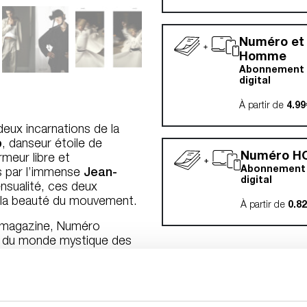
Numéro et
Homme
Abonnement p
digital
À partir de
4.99
eux incarnations de la
p
, danseur étoile de
Numéro H
rmeur libre et
Abonnement 
s par l’immense
Jean-
digital
nsualité, ces deux
e la beauté du mouvement.
À partir de
0.8
u magazine,
Numéro
r du monde mystique des
ie, une exploration
orps, foi et transe
ugo dans une enquête
onsacre également un