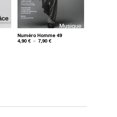
Numéro Homme
49
ix : 4,90 € à 7,90 €
Plage de prix : 4,90 € à 7,90 €
4,90
€
–
7,90
€