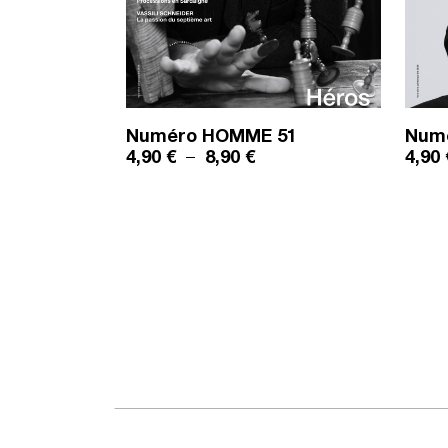
Numéro HOMME
51
Num
Plage de prix : 4,90 € à 
4,90
€
–
8,90
€
4,90