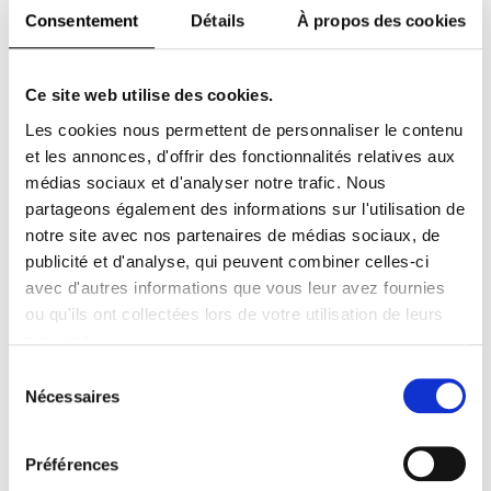
Numéro, Numéro
Consentement
Détails
À propos des cookies
Homme, Numéro
Art
JE M'ABONNE !
Abonnement papier
Ce site web utilise des cookies.
et/ou digital
Les cookies nous permettent de personnaliser le contenu
À partir de
5.99€
ttc
et les annonces, d'offrir des fonctionnalités relatives aux
médias sociaux et d'analyser notre trafic. Nous
partageons également des informations sur l'utilisation de
Numéro et
notre site avec nos partenaires de médias sociaux, de
Numéro Homme
Abonnement papier
publicité et d'analyse, qui peuvent combiner celles-ci
JE M'ABONNE !
et/ou digital
avec d'autres informations que vous leur avez fournies
ou qu'ils ont collectées lors de votre utilisation de leurs
À partir de
4.99€
ttc
services.
Sélection
du
Nécessaires
Numéro HOMME
consentement
Abonnement papier
et/ou digital
JE M'ABONNE !
Préférences
À partir de
0.825€
ttc