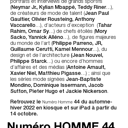
portraits et interviews de grands sportifs
(
Neymar Jr., Kylian Mbappé, Teddy Riner
…),
de créateurs de mode de talent (
Jean Paul
Gaultier, Olivier Rousteing, Anthony
Vaccarello
…), d’acteurs d’exception (
Tahar
Rahim, Omar Sy
…) de chefs étoilés (
Mory
Sacko, Yannick Alléno
…), de figures majeures
du monde de l’art (
Philippe Parreno, JR,
Guillaume Cerutti, Kamel Mennour
…), du
design et de l’architecture
(Jean Nouvel,
Philippe Starck
…) ou encore d’hommes
d’affaires et des médias (
Antoine Arnault,
Xavier Niel, Matthieu Pigasse
…) ; ainsi que
les séries mode signées
Jean-Baptiste
Mondino, Dominique Issermann, Jacob
Sutton, Pieter Hugo et Jackie Nickerson
.
Retrouvez le
44 du automne-
Numéro Homme
hiver 2022 en kiosque et sur iPad à partir du
14 octobre.
Numéro HOMME
44