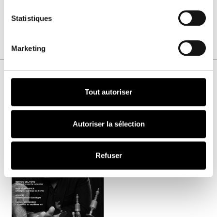
Statistiques
Marketing
Tout autoriser
VOUS AIMEREZ AUSSI
Autoriser la sélection
Numéro
HOMME
51
Refuser