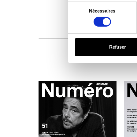
Sélection
du
Nécessaires
consentement
Refuser