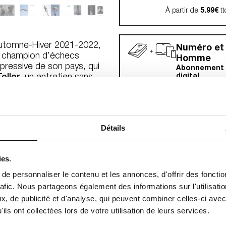
À partir de
5.99€
tt
utomne-Hiver 2021-2022,
Numéro et
e champion d’échecs
Homme
épressive de son pays, qui
Abonnement p
eller
, un entretien sans
digital
 grand plasticien de
À partir de
4.99
 fondations d’un monde
rtiste chinois dissident
Ai
u Portugal, un inventaire
Détails
fugiés ou activistes
Numéro H
ui rappelle l’importance de
Abonnement 
digital
du stand-up
Stéphane
ies.
hés du cinéma français
À partir de
0.8
nt de délivrer son deuxième
e personnaliser le contenu et les annonces, d'offrir des fonctio
Jackie Nickerson
,
Sølve
rafic. Nous partageons également des informations sur l'utilisati
arlotta Manaigo
et
, de publicité et d'analyse, qui peuvent combiner celles-ci avec
ils ont collectées lors de votre utilisation de leurs services.