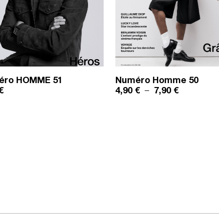
éro HOMME
51
Numéro Homme
50
8,90 €
Plage de pr
€
4,90
€
–
7,90
€