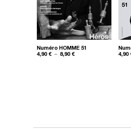
Numéro HOMME
51
Num
Plage de prix : 4,90 € à 
4,90
€
–
8,90
€
4,90