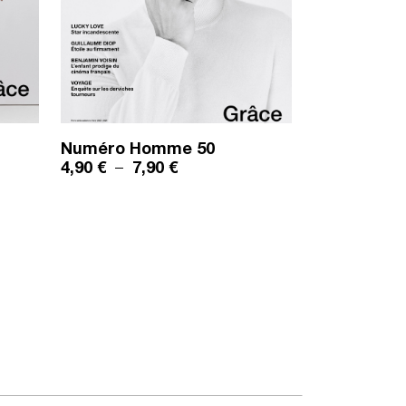
Numéro Homme
50
ix : 4,90 € à 7,90 €
Plage de prix : 4,90 € à 7,90 €
4,90
€
–
7,90
€