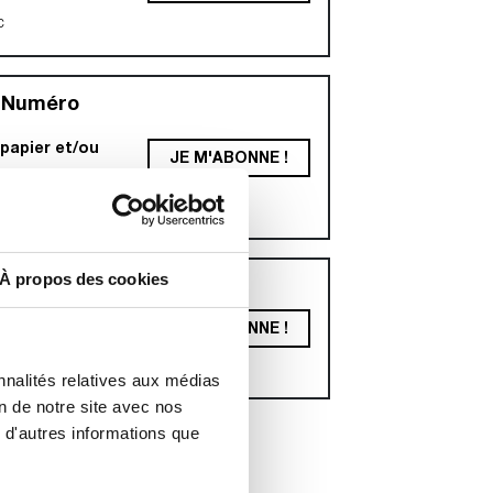
c
 Numéro
apier et/ou
JE M'ABONNE !
€
ttc
À propos des cookies
OMME
papier et/ou
JE M'ABONNE !
25€
ttc
nnalités relatives aux médias
on de notre site avec nos
 d'autres informations que