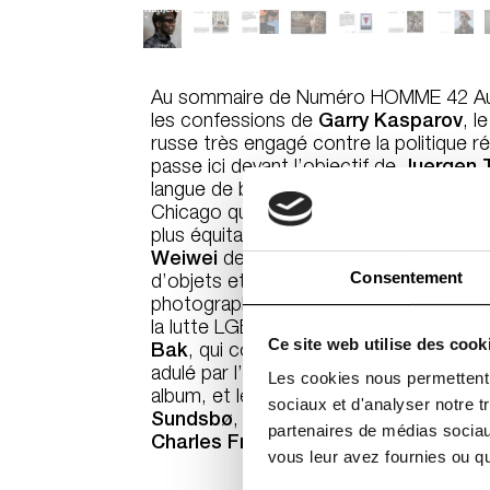
Au sommaire de
Numéro HOMME
42 A
les confessions de
Garry Kasparov
, l
russe très engagé contre la politique r
passe ici devant l’objectif de
Juergen T
langue de bois avec
Theaster Gates
,
Chicago qui construit dans sa ville les
plus équitable, une visite guidée par l’a
Weiwei
de sa rétrospective d’ampleur a
Consentement
d’objets et archives personnelles de ré
photographiés par
Guido Mocafico
, q
la lutte LGBTQI aujourd’hui, l’ex-star 
Ce site web utilise des cook
Bak
, qui compte bien bousculer le clic
adulé par l’industrie américaine qui vie
Les cookies nous permettent d
album, et les séries Mode signées par
sociaux et d'analyser notre t
Sundsbø
,
Jean-Baptiste Mondino
,
C
partenaires de médias sociaux
Charles Fréger
.
vous leur avez fournies ou qu'