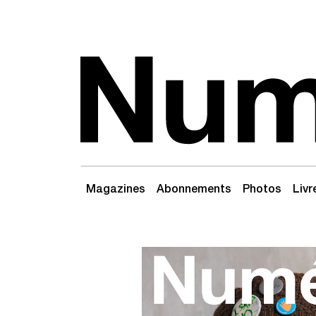
Passer au contenu
Navigation principale
Magazines
Abonnements
Photos
Livr