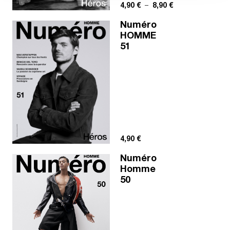
Plage de prix : 4,
4,90
€
–
8,90
€
Numéro
HOMME
51
4,90
€
Numéro
Homme
50