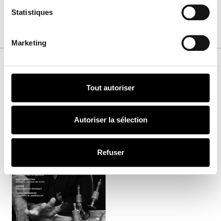
Statistiques
Marketing
VOUS AIMEREZ AUSSI
Tout autoriser
Numéro
Autoriser la sélection
HOMME
51
Refuser