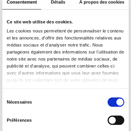
Homme, Numéro
Consentement
Détails
À propos des cookies
Art
JE M'ABONNE !
Abonnement papier
et/ou digital
Ce site web utilise des cookies.
À partir de
5.99€
ttc
Les cookies nous permettent de personnaliser le contenu
et les annonces, d'offrir des fonctionnalités relatives aux
médias sociaux et d'analyser notre trafic. Nous
Numéro et
partageons également des informations sur l'utilisation de
Numéro Homme
notre site avec nos partenaires de médias sociaux, de
Abonnement papier
JE M'ABONNE !
publicité et d'analyse, qui peuvent combiner celles-ci
et/ou digital
avec d'autres informations que vous leur avez fournies
À partir de
4.99€
ttc
ou qu'ils ont collectées lors de votre utilisation de leurs
services.
Sélection
Numéro HOMME
du
Nécessaires
Abonnement papier
consentement
et/ou digital
JE M'ABONNE !
À partir de
0.825€
ttc
Préférences