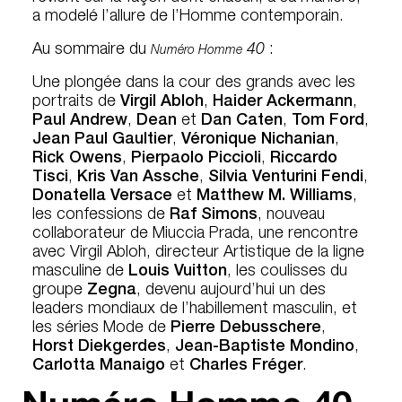
a modelé l’allure de l’Homme contemporain.
Au sommaire du
40
:
Numéro Homme
Une plongée dans la cour des grands avec les
portraits de
Virgil Abloh
,
Haider Ackermann
,
Paul Andrew
,
Dean
et
Dan Caten
,
Tom Ford
,
Jean Paul Gaultier
,
Véronique Nichanian
,
Rick Owens
,
Pierpaolo Piccioli
,
Riccardo
Tisci
,
Kris Van Assche
,
Silvia Venturini Fendi
,
Donatella Versace
et
Matthew M. Williams
,
les confessions de
Raf Simons
, nouveau
collaborateur de Miuccia Prada, une rencontre
avec Virgil Abloh, directeur Artistique de la ligne
masculine de
Louis Vuitton
, les coulisses du
groupe
Zegna
, devenu aujourd’hui un des
leaders mondiaux de l’habillement masculin, et
les séries Mode de
Pierre Debusschere
,
Horst Diekgerdes
,
Jean-Baptiste Mondino
,
Carlotta Manaigo
et
Charles Fréger
.