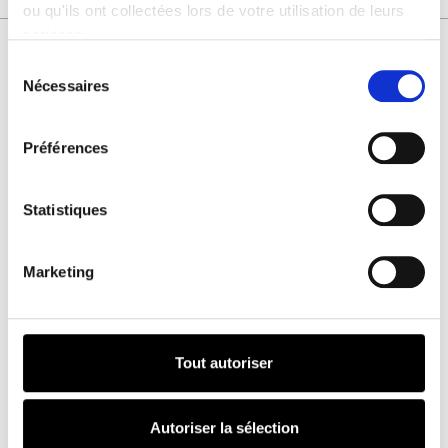
ou qu'ils ont collectées lors de votre utilisation de leurs
services.
Sélection
du
Nécessaires
VOUS AIMEREZ AUSSI
consentement
Préférences
Numéro
HOMME
51
Statistiques
Marketing
Tout autoriser
Plage de prix : 4,
4,90
€
–
8,90
€
Numéro
Autoriser la sélection
HOMME