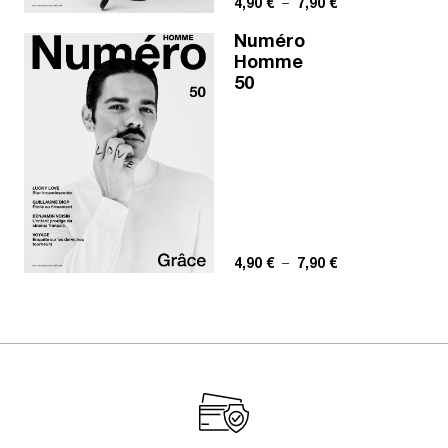
Plage de prix : 4,
4,90
€
–
7,90
€
Numéro
Homme
50
Plage de prix : 4,
4,90
€
–
7,90
€