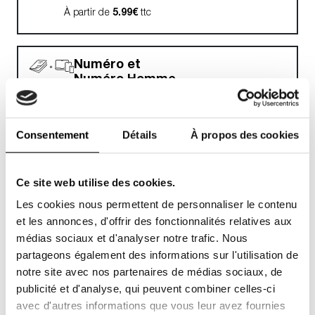
À partir de
5.99€
ttc
Numéro et
Numéro Homme
Abonnement papier
JE M'ABONNE !
et/ou digital
À partir de
4.99€
ttc
Consentement
Détails
À propos des cookies
Numéro HOMME
Ce site web utilise des cookies.
Abonnement papier
Les cookies nous permettent de personnaliser le contenu
et/ou digital
JE M'ABONNE !
et les annonces, d'offrir des fonctionnalités relatives aux
À partir de
0.825€
ttc
médias sociaux et d'analyser notre trafic. Nous
partageons également des informations sur l'utilisation de
notre site avec nos partenaires de médias sociaux, de
publicité et d'analyse, qui peuvent combiner celles-ci
avec d'autres informations que vous leur avez fournies