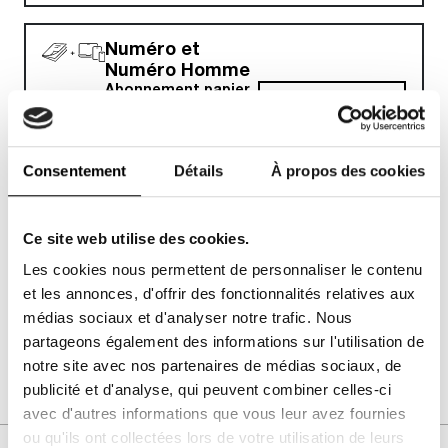
Numéro et
Numéro Homme
Abonnement papier
JE M'ABONNE !
et/ou digital
À partir de
4.99€
ttc
Consentement
Détails
À propos des cookies
Numéro HOMME
Abonnement papier
Ce site web utilise des cookies.
et/ou digital
JE M'ABONNE !
Les cookies nous permettent de personnaliser le contenu
À partir de
0.825€
ttc
et les annonces, d'offrir des fonctionnalités relatives aux
médias sociaux et d'analyser notre trafic. Nous
partageons également des informations sur l'utilisation de
notre site avec nos partenaires de médias sociaux, de
publicité et d'analyse, qui peuvent combiner celles-ci
avec d'autres informations que vous leur avez fournies
ou qu'ils ont collectées lors de votre utilisation de leurs