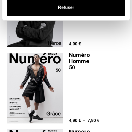
Refuser
4,90
€
Numéro
Homme
50
Plage de prix : 4,
4,90
€
–
7,90
€