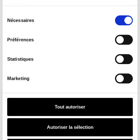
services.
Sélection
VOUS AIMEREZ AUSSI
du
Nécessaires
consentement
Numéro
Préférences
HOMME
51
Statistiques
Marketing
Plage de prix : 4,
4,90
€
–
8,90
€
Tout autoriser
Numéro
HOMME
Autoriser la sélection
51