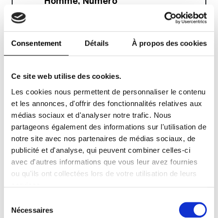
Homme, Numéro
Art
JE M'ABONNE !
Abonnement papier
et/ou digital
Consentement
Détails
À propos des cookies
À partir de
5.99€
ttc
Ce site web utilise des cookies.
Numéro et
Les cookies nous permettent de personnaliser le contenu
Numéro Art
Abonnement papier
et les annonces, d'offrir des fonctionnalités relatives aux
JE M'ABONNE !
et/ou digital
médias sociaux et d'analyser notre trafic. Nous
partageons également des informations sur l'utilisation de
À partir de
5.16€
ttc
notre site avec nos partenaires de médias sociaux, de
publicité et d'analyse, qui peuvent combiner celles-ci
avec d'autres informations que vous leur avez fournies
Numéro et
ou qu'ils ont collectées lors de votre utilisation de leurs
Numéro Homme
Abonnement papier
services.
JE M'ABONNE !
et/ou digital
Sélection
du
À partir de
4.99€
ttc
Nécessaires
consentement