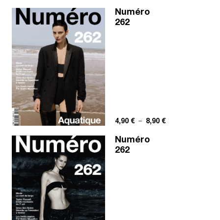
Numéro
262
Plage de prix : 4,
4,90
€
–
8,90
€
Numéro
262