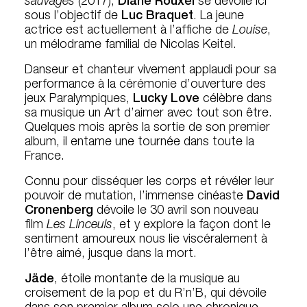
sauvages
(2017),
Diane Rouxel
se dévoile ici
sous l’objectif de
Luc Braquet
. La jeune
actrice est actuellement à l’affiche de
Louise
,
un mélodrame familial de Nicolas Keitel.
Danseur et chanteur vivement applaudi pour sa
performance à la cérémonie d’ouverture des
jeux Paralympiques,
Lucky Love
célèbre dans
sa musique un Art d’aimer avec tout son être.
Quelques mois après la sortie de son premier
album, il entame une tournée dans toute la
France.
Connu pour disséquer les corps et révéler leur
pouvoir de mutation, l’immense cinéaste
David
Cronenberg
dévoile le 30 avril son nouveau
film
Les Linceuls
, et y explore la façon dont le
sentiment amoureux nous lie viscéralement à
l’être aimé, jusque dans la mort.
Jäde
, étoile montante de la musique au
croisement de la pop et du R’n’B, qui dévoile