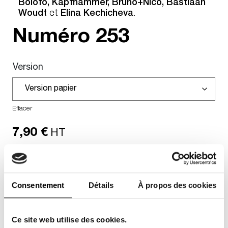
Bolofo, Kapfhammer, Bruno+Nico, Bastiaan
Woudt
et
Elina Kechicheva
.
Numéro
253
Version
Effacer
7,90
€
HT
En stock
JE COMMANDE
Consentement
Détails
À propos des cookies
Ajouter aux favoris
Ce site web utilise des cookies.