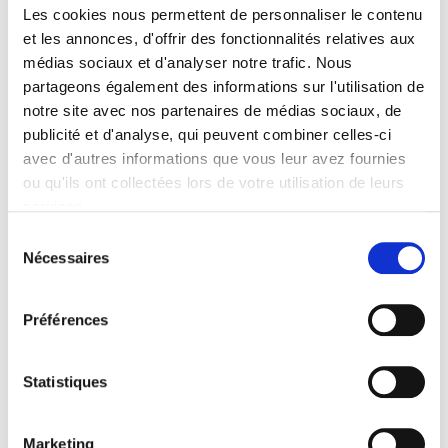
Les cookies nous permettent de personnaliser le contenu
Abonnez-vous et recevez les nouveaux numéro
et les annonces, d'offrir des fonctionnalités relatives aux
médias sociaux et d'analyser notre trafic. Nous
Numéro, Numéro
partageons également des informations sur l'utilisation de
Homme, Numéro
notre site avec nos partenaires de médias sociaux, de
Art
publicité et d'analyse, qui peuvent combiner celles-ci
JE M'ABONNE !
Abonnement papier
avec d'autres informations que vous leur avez fournies
et/ou digital
ou qu'ils ont collectées lors de votre utilisation de leurs
À partir de
5.99€
ttc
services.
Sélection
du
Nécessaires
consentement
Numéro et
Numéro Art
Abonnement papier
Préférences
JE M'ABONNE !
et/ou digital
À partir de
5.16€
ttc
Statistiques
Numéro et
Marketing