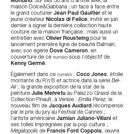
Mondino
, sur ses 30 ans d’amitié avec la
maison Dolce&Gabbana ; un face à face entre
le grand couturier
Jean Paul Gaultier
et le
jeune créateur
Nicolas di Felice
, invité en juin
dernier à signer la dernière collection haute
couture de la maison française ; mais aussi un
entretien avec
Olivier Rousteing
pour le
lancement première ligne de beauté Balmain,
avec son égérie
Dove Cameron
, en
couverture de ce
sous l’objectif de
numéro
Kenny Germé
.
Également dans ce
:
Coco Jones
, étoile
numéro
montante du R’n’B et actrice dans la série
Bel-
Air
; la grande exposition de la star de la
peinture
Julie Mehretu
au Palazzo Grassi de la
Collection Pinault, à Venise ;
Emilia Pérez
, le
nouveau film de
Jacques Audiard
récompensé
par le prix du jury au Festival de Cannes ;
l’artiste américaine
Jamian Juliano-Villani
et
ses toiles imprégnées par la pop culture ;
Mégalopolis
de
Francis Ford Coppola
, œuvre