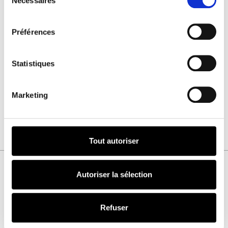
Nécessaires
consentement
À partir de
4.99€
ttc
Préférences
Numéro
Abonnement papier
Statistiques
et/ou digital
JE M'ABONNE !
À partir de
4.16€
ttc
Marketing
Tout autoriser
Autoriser la sélection
VOUS AIMEREZ AUSSI
Refuser
Numéro