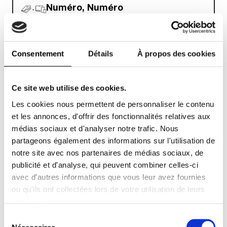
Numéro, Numéro
Homme, Numéro
Art
JE M'ABONNE !
Abonnement papier
et/ou digital
Consentement
Détails
À propos des cookies
À partir de
5.99€
ttc
Ce site web utilise des cookies.
Numéro et
Les cookies nous permettent de personnaliser le contenu
Numéro Art
et les annonces, d'offrir des fonctionnalités relatives aux
Abonnement papier
médias sociaux et d'analyser notre trafic. Nous
JE M'ABONNE !
et/ou digital
partageons également des informations sur l'utilisation de
À partir de
5.16€
ttc
notre site avec nos partenaires de médias sociaux, de
publicité et d'analyse, qui peuvent combiner celles-ci
avec d'autres informations que vous leur avez fournies
Numéro et
ou qu'ils ont collectées lors de votre utilisation de leurs
Numéro Homme
services.
Abonnement papier
JE M'ABONNE !
Sélection
et/ou digital
du