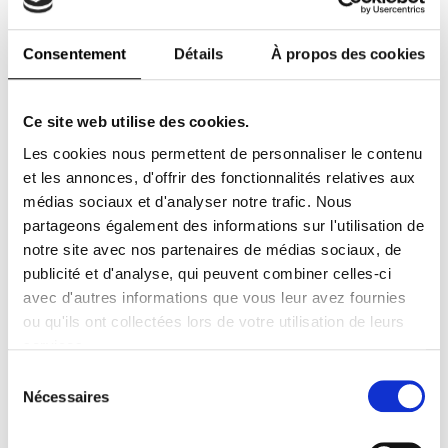
À partir de
5.99€
ttc
Consentement
Détails
À propos des cookies
Numéro et
Numéro Art
Ce site web utilise des cookies.
Abonnement papier
JE M'ABONNE !
Les cookies nous permettent de personnaliser le contenu
et/ou digital
et les annonces, d'offrir des fonctionnalités relatives aux
À partir de
5.16€
ttc
médias sociaux et d'analyser notre trafic. Nous
partageons également des informations sur l'utilisation de
notre site avec nos partenaires de médias sociaux, de
Numéro et
publicité et d'analyse, qui peuvent combiner celles-ci
Numéro Homme
avec d'autres informations que vous leur avez fournies
Abonnement papier
JE M'ABONNE !
ou qu'ils ont collectées lors de votre utilisation de leurs
et/ou digital
services.
À partir de
4.99€
ttc
Sélection
du
Nécessaires
consentement
Numéro