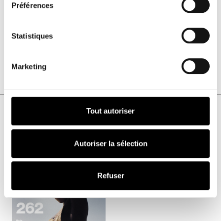
Abonnement papier
Préférences
et/ou digital
JE M'ABONNE !
À partir de
4.16€
ttc
Statistiques
Marketing
Tout autoriser
VOUS AIMEREZ AUSSI
Autoriser la sélection
Numéro
262
Refuser