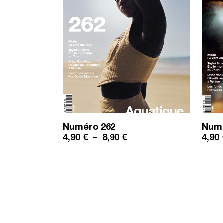
Numéro
262
Num
Plage de prix : 4,90 € à 
4,90
€
–
8,90
€
4,90