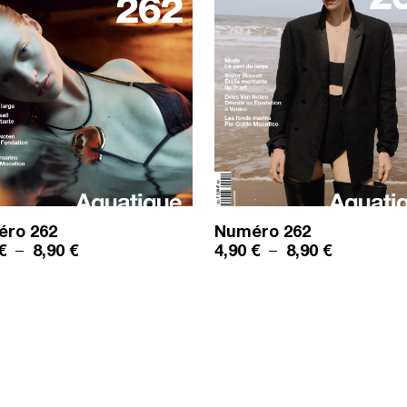
éro
262
Numéro
262
8,90 €
Plage de prix : 4,90 € à 8,90 €
Plage de pr
€
–
8,90
€
4,90
€
–
8,90
€