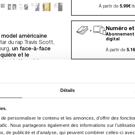
À partir de
5.99€
tt
Numéro et
Abonnement 
op model américaine
digital
star du rap Travis Scott,
bourg,
un face-à-face
À partir de
5.1
quière et le
 avec le légendaire
icienne Zumi Rossow, muse
Numéro et
e de Laylow, rappeur 2.0,
Homme
véritable star du
Abonnement p
trateur sonore Michel
digital
Détails
rtrand Bonello, les
sonore Frédéric Sanchez,
À partir de
4.99
cutants de Pipilotti
ies.
rralongue, le photographe
e personnaliser le contenu et les annonces, d'offrir des fonctio
e de Hedi Slimane, Jean-
Numéro
Gabriele Moratti.
rafic. Nous partageons également des informations sur l'utilisati
Abonnement 
, de publicité et d'analyse, qui peuvent combiner celles-ci avec
digital