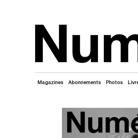
Passer au contenu
Navigation principale
Magazines
Abonnements
Photos
Livr