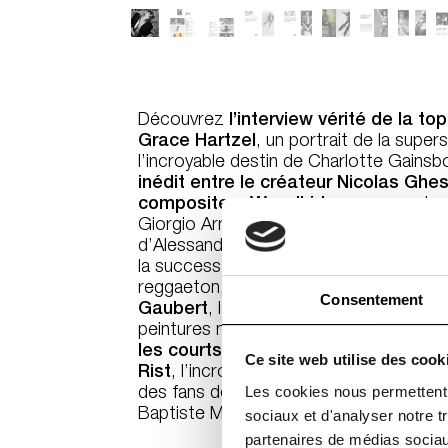
Découvrez
l’interview vérité de la t
Grace Hartzel
, un portrait de la super
l’incroyable destin de Charlotte Gains
inédit entre le créateur Nicolas Ghes
compositeur Woodkid
, une rencontre
Giorgio Armani, un portrait de la mus
d’Alessandro Michele, l’univers futurist
la success story du Colombien Maluma, 
reggaeton,
une rencontre avec l’illus
Consentement
Gaubert
, les secrets du réalisateur Be
peintures numériques de l’illustrateur 
les courts-métrages immersifs et per
Ce site web utilise des cook
Rist
, l’incroyable histoire de Bruno Se
Les cookies nous permettent d
des fans de musique et les séries mod
Baptiste Mondino, Cameron McCool et 
sociaux et d'analyser notre t
partenaires de médias sociaux