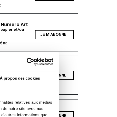
c
 Numéro Art
papier et/ou
JE M'ABONNE !
6€
ttc
 Numéro
apier et/ou
JE M'ABONNE !
À propos des cookies
€
ttc
nnalités relatives aux médias
on de notre site avec nos
papier et/ou
 d'autres informations que
JE M'ABONNE !