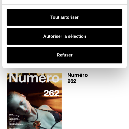
Numéro
262
Tout autoriser
Autoriser la sélection
Refuser
Plage de prix : 4,
4,90
€
–
8,90
€
Numéro
262