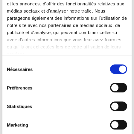
et les annonces, d'offrir des fonctionnalités relatives aux
À partir de
4.99€
ttc
médias sociaux et d'analyser notre trafic. Nous
partageons également des informations sur l'utilisation de
notre site avec nos partenaires de médias sociaux, de
Numéro
publicité et d'analyse, qui peuvent combiner celles-ci
Abonnement papier
avec d'autres informations que vous leur avez fournies
et/ou digital
JE M'ABONNE !
ou qu'ils ont collectées lors de votre utilisation de leurs
À partir de
4.16€
ttc
services.
Sélection
du
Nécessaires
consentement
Préférences
Statistiques
VOUS AIMEREZ AUSSI
Marketing