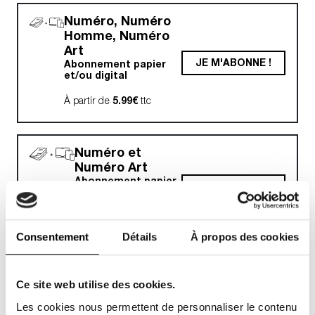
Numéro, Numéro
Homme, Numéro
Art
JE M'ABONNE !
Abonnement papier
et/ou digital
À partir de
5.99€
ttc
Numéro et
Numéro Art
Abonnement papier
JE M'ABONNE !
et/ou digital
À partir de
5.16€
ttc
Consentement
Détails
À propos des cookies
Numéro et
Ce site web utilise des cookies.
Numéro Homme
Abonnement papier
JE M'ABONNE !
Les cookies nous permettent de personnaliser le contenu
et/ou digital