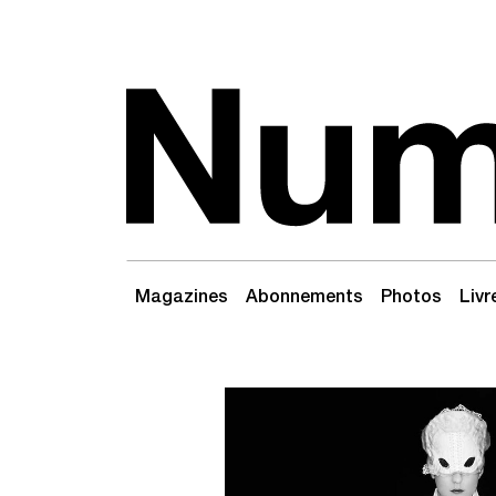
Passer au contenu
Navigation principale
Magazines
Abonnements
Photos
Livr