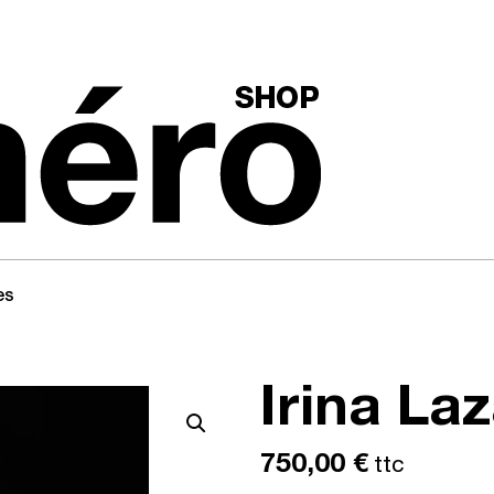
es
Irina La
750,00
€
ttc