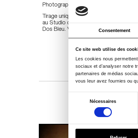
Photographie publiée dans
Numéro
#71
Tirage unique signé pour l’exposition 
au Studio des Acacias. Impression jet 
Dos Bleu. Vendu non encadré.
Consentement
Ce site web utilise des cook
Les cookies nous permettent d
sociaux et d'analyser notre t
partenaires de médias sociaux
vous leur avez fournies ou qu'
Sélection
du
Nécessaires
consentement
Refuser