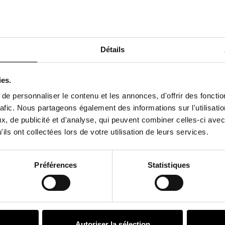
 en 2006.
« Mondino
Numéro
20 ans »
d’encre sur papier Rauch
Détails
ies.
e personnaliser le contenu et les annonces, d'offrir des fonctio
rafic. Nous partageons également des informations sur l'utilisati
, de publicité et d'analyse, qui peuvent combiner celles-ci avec
ils ont collectées lors de votre utilisation de leurs services.
Préférences
Statistiques
VOUS AIMEREZ AUSSI
Autoriser la sélection